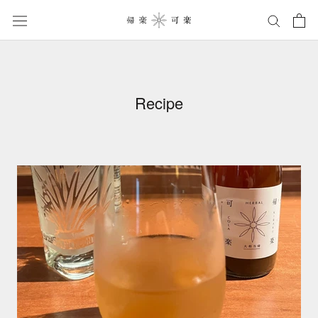
ス
キ
ッ
プ
し
て
Recipe
コ
ン
テ
ン
ツ
に
移
動
す
る